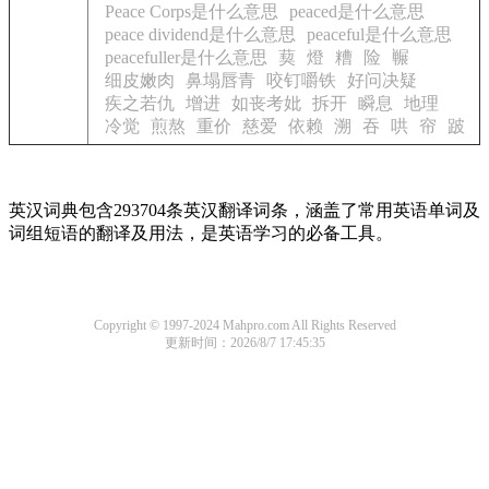
Peace Corps是什么意思
peaced是什么意思
peace dividend是什么意思
peaceful是什么意思
peacefuller是什么意思
葜
燈
糟
险
冁
细皮嫩肉
鼻塌唇青
咬钉嚼铁
好问决疑
疾之若仇
增进
如丧考妣
拆开
瞬息
地理
冷觉
煎熬
重价
慈爱
依赖
溯
吞
哄
帘
跛
英汉词典包含293704条英汉翻译词条，涵盖了常用英语单词及
词组短语的翻译及用法，是英语学习的必备工具。
Copyright © 1997-2024 Mahpro.com All Rights Reserved
更新时间：2026/8/7 17:45:35