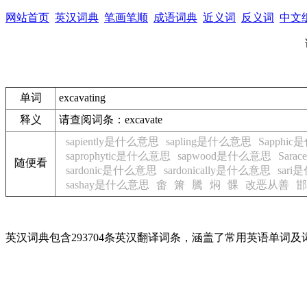
网站首页
英汉词典
笔画笔顺
成语词典
近义词
反义词
中文
单词
excavating
释义
请查阅词条：excavate
sapiently是什么意思
sapling是什么意思
Sapphi
saprophytic是什么意思
sapwood是什么意思
Sar
随便看
sardonic是什么意思
sardonically是什么意思
sar
sashay是什么意思
畬
箫
騰
焖
髁
改恶从善
邯
英汉词典包含293704条英汉翻译词条，涵盖了常用英语单词