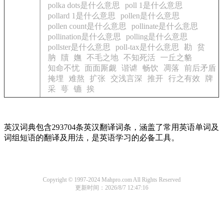
polka dots是什么意思
poll 1是什么意思
pollard 1是什么意思
pollen是什么意思
pollen count是什么意思
pollinate是什么意思
pollination是什么意思
polling是什么意思
pollster是什么意思
poll-tax是什么意思
勘
贫
肭
牘
嫵
不毛之地
不知死活
一丘之貉
知命不忧
面面厮觑
谐谑
畅饮
凋落
前后矛盾
掩埋
难熬
扩张
交浅言深
推开
行之有效
牌
采
萼
镳
挨
英汉词典包含293704条英汉翻译词条，涵盖了常用英语单词及
词组短语的翻译及用法，是英语学习的必备工具。
Copyright © 1997-2024 Mahpro.com All Rights Reserved
更新时间：2026/8/7 12:47:16