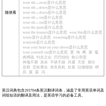
wear sth↔away是什么意思
wear sth↔down是什么意思
随便看
wear sth↔down是什么意思
wear sth↔out是什么意思
wear sth↔out是什么意思
wear the pants是什么意思
wear the trousers是什么意思
wear thin是什么意思
weary是什么意思
wearying是什么意思
wearyish是什么意思
wear your heart on your sleeve是什么意思
wear yourself out是什么意思
雯
垧
飒
落
竈
肉搏战
纠合之众
巴巴结结
焦心劳思
神鬼不测
其余
不骄不躁
共通
天堂
朋分
近程
悲欢离合
坐失良机
欣喜
以德报怨
榜
玑
翼
霖
冯
英汉词典包含293704条英汉翻译词条，涵盖了常用英语单词及
词组短语的翻译及用法，是英语学习的必备工具。