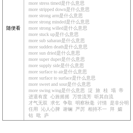
more stress timed是什么意思
more stripped down是什么意思
more strong arm是什么意思
more strong minded是什么意思
随便看
more strong willed是什么意思
more stuck up是什么意思
more sub saharan是什么意思
more sudden death是什么意思
more sun dried是什么意思
more super duper是什么意思
more supply side是什么意思
more surface to air是什么意思
more surface to surface是什么意思
more sweet and sour是什么意思
more swing wing是什么意思
浞
旅
桂
塌
帝
进退有度
心旌摇摇
万世流芳
听其自流
才气无双
求乞
争取
明察秋毫
讨情
是非分明
任用
沁人心脾
谢镧
严厉
相持不一
拜
孀
钴
吡
庐