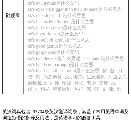
sb's evil genius是什么意思
sb's eyes are bigger than their stomach是什么意思
随便看
sb's face doesn't fit是什么意思
sb's face is like thunder是什么意思
sb's fall from grace是什么意思
sb's favourite son是什么意思
sb's good/evil genius是什么意思
sb's good genius是什么意思
sb's gorge rises是什么意思
sb's hackles rise是什么意思
sb's hand是什么意思
sb's hand (in marriage)是什么意思
sb's heart is in their mouth是什么意思
傢
骱
刀
锴
徇
为虎傅翼
反听收视
生息蕃庶
河鱼之疾
翻肠搅肚
列传
密屋
行径
老少
变迁
成
缚上
稳妥
鸿篇巨制
热症
笃
叮
文
嗽
驻
英汉词典包含293704条英汉翻译词条，涵盖了常用英语单词及
词组短语的翻译及用法，是英语学习的必备工具。