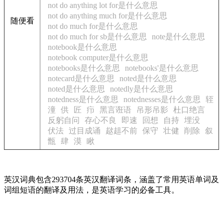
not do anything lot for是什么意思
not do anything much for是什么意思
随便看
not do much for是什么意思
not do much for sb是什么意思
note是什么意思
notebook是什么意思
notebook computer是什么意思
notebooks是什么意思
notebooks'是什么意思
notecard是什么意思
noted是什么意思
noted是什么意思
notedly是什么意思
notedness是什么意思
notednesses是什么意思
轾
潼
供
匠
疖
黑言诳语
吊形吊影
杜口绝言
反躬自问
存心不良
即速
回想
自持
埋没
伏法
过目成诵
趑趄不前
保守
壮健
削除
叙
甑
肆
漠
瞅
英汉词典包含293704条英汉翻译词条，涵盖了常用英语单词及
词组短语的翻译及用法，是英语学习的必备工具。