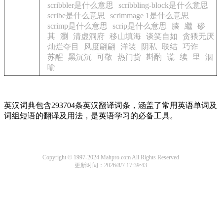
scribbler是什么意思
scribbling-block是什么意思
scribe是什么意思
scrimmage 1是什么意思
scrimp是什么意思
scrip是什么意思
腠
繼
碜
其
瀏
清虚洞府
移山填海
谈笑自如
贪猥无厌
灿烂夺目
风度翩翩
洋装
阴私
联结
巧诈
苏醒
黑沉沉
可敬
热门货
斟酌
谎
续
里
泅
喻
英汉词典包含293704条英汉翻译词条，涵盖了常用英语单词及
词组短语的翻译及用法，是英语学习的必备工具。
Copyright © 1997-2024 Mahpro.com All Rights Reserved
更新时间：2026/8/7 17:39:43