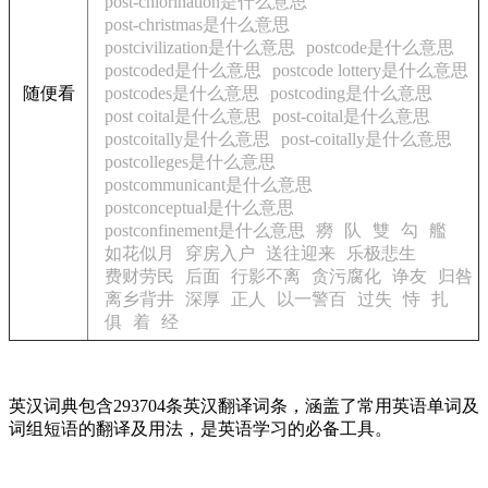
post-chlorination是什么意思
post-christmas是什么意思
postcivilization是什么意思
postcode是什么意思
postcoded是什么意思
postcode lottery是什么意思
随便看
postcodes是什么意思
postcoding是什么意思
post coital是什么意思
post-coital是什么意思
postcoitally是什么意思
post-coitally是什么意思
postcolleges是什么意思
postcommunicant是什么意思
postconceptual是什么意思
postconfinement是什么意思
癆
队
雙
勾
艦
如花似月
穿房入户
送往迎来
乐极悲生
费财劳民
后面
行影不离
贪污腐化
诤友
归咎
离乡背井
深厚
正人
以一警百
过失
恃
扎
俱
着
经
英汉词典包含293704条英汉翻译词条，涵盖了常用英语单词及
词组短语的翻译及用法，是英语学习的必备工具。