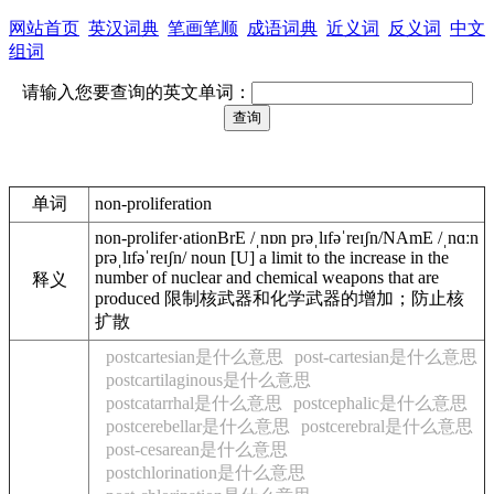
网站首页
英汉词典
笔画笔顺
成语词典
近义词
反义词
中文
组词
请输入您要查询的英文单词：
单词
non-proliferation
non-prolifer·ation
BrE
/
ˌnɒn prəˌlɪfəˈreɪʃn
/
NAmE
/
ˌnɑːn
prəˌlɪfəˈreɪʃn
/
noun
[
U
]
a
limit
to
the
increase
in
the
number
of
nuclear
and
chemical
weapons
that
are
释义
produced
限制核武器和化学武器的增加；防止核
扩散
postcartesian是什么意思
post-cartesian是什么意思
postcartilaginous是什么意思
postcatarrhal是什么意思
postcephalic是什么意思
postcerebellar是什么意思
postcerebral是什么意思
post-cesarean是什么意思
postchlorination是什么意思