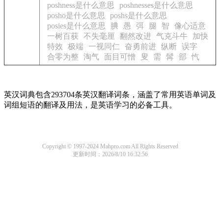
poshness是什么意思
poshnesses是什么意思
posho是什么意思
poshs是什么意思
posies是什么意思
腆
愚
弭
腿
智
像心适意
一树百获
不失毫厘
翻然改进
气克斗牛
加快
特效
极端
一视同仁
奋勇前进
纵断
误字
合零为整
淘气
面目可憎
叟
需
髯
部
忾
英汉词典包含293704条英汉翻译词条，涵盖了常用英语单词及
词组短语的翻译及用法，是英语学习的必备工具。
Copyright © 1997-2024 Mahpro.com All Rights Reserved
更新时间：2026/8/10 16:32:56