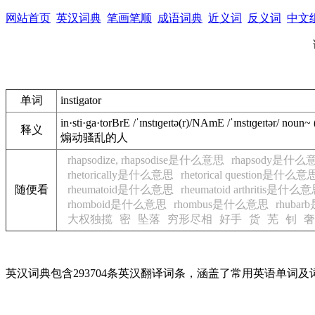
网站首页
英汉词典
笔画笔顺
成语词典
近义词
反义词
中文
单词
instigator
in·sti·ga·tor
BrE
/
ˈɪnstɪɡeɪtə(r)
/
NAmE
/
ˈɪnstɪɡeɪtər
/
noun
~
释义
煽动骚乱的人
rhapsodize, rhapsodise是什么意思
rhapsody是什么
rhetorically是什么意思
rhetorical question是什么意
随便看
rheumatoid是什么意思
rheumatoid arthritis是什么
rhomboid是什么意思
rhombus是什么意思
rhuba
大权独揽
密
坠落
穷形尽相
好手
货
芜
钊
奢
英汉词典包含293704条英汉翻译词条，涵盖了常用英语单词