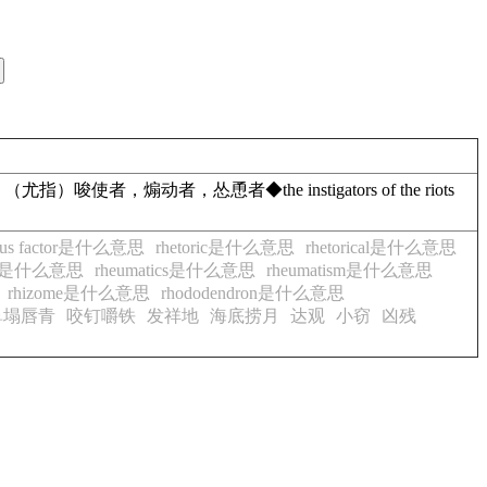
；（尤指）唆使者，煽动者，怂恿者
◆
the
instigators
of
the
riots
sus factor是什么意思
rhetoric是什么意思
rhetorical是什么意思
cky是什么意思
rheumatics是什么意思
rheumatism是什么意思
rhizome是什么意思
rhododendron是什么意思
鼻塌唇青
咬钉嚼铁
发祥地
海底捞月
达观
小窃
凶残