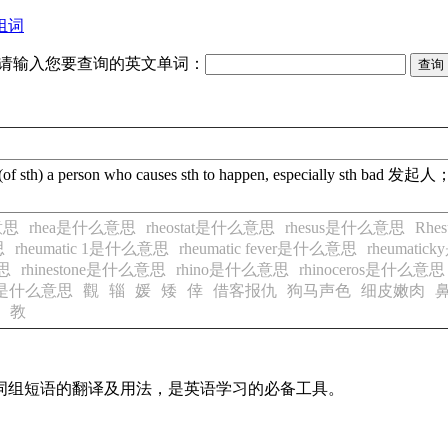
组词
请输入您要查询的英文单词：
(
of
sth
)
a
person
who
causes
sth
to
happen
,
especially
sth
bad
发起人
意思
rhea是什么意思
rheostat是什么意思
rhesus是什么意思
Rhe
思
rheumatic 1是什么意思
rheumatic fever是什么意思
rheumati
意思
rhinestone是什么意思
rhino是什么意思
rhinoceros是什么意思
rb是什么意思
觀
辎
媛
矮
倖
借客报仇
狗马声色
细皮嫩肉
教
及词组短语的翻译及用法，是英语学习的必备工具。