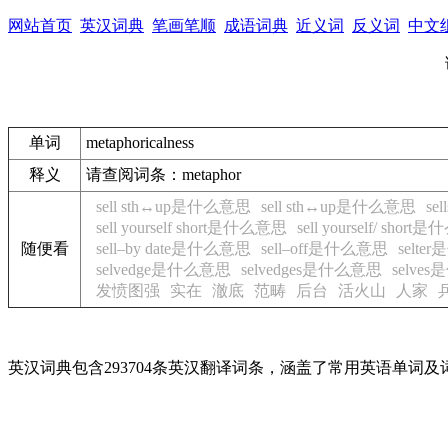
网站首页
英汉词典
笔画笔顺
成语词典
近义词
反义词
中文
单词
metaphoricalness
释义
请查阅词条：metaphor
sell sth↔up是什么意思
sell sth↔up是什么意思
se
sell yourself short是什么意思
sell yourself/ shor
随便看
sell–by date是什么意思
sell–off是什么意思
selt
selvedge是什么意思
selvedges是什么意思
selve
发愤图强
实在
澈底
范畴
后台
活火山
人家
英汉词典包含293704条英汉翻译词条，涵盖了常用英语单词