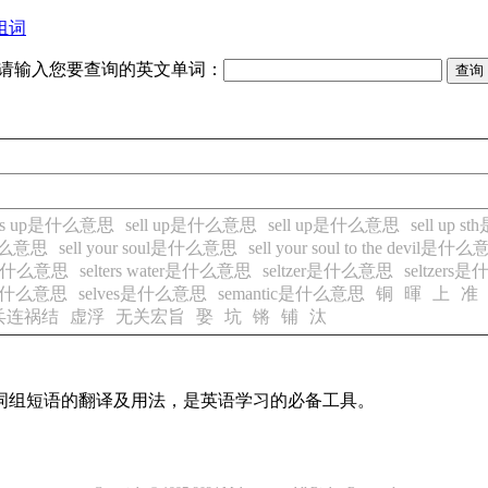
组词
请输入您要查询的英文单词：
lls up是什么意思
sell up是什么意思
sell up是什么意思
sell up
t是什么意思
sell your soul是什么意思
sell your soul to the devil是什
er是什么意思
selters water是什么意思
seltzer是什么意思
seltzer
s是什么意思
selves是什么意思
semantic是什么意思
铜
暉
上
准
兵连祸结
虚浮
无关宏旨
娶
坑
锵
铺
汰
及词组短语的翻译及用法，是英语学习的必备工具。