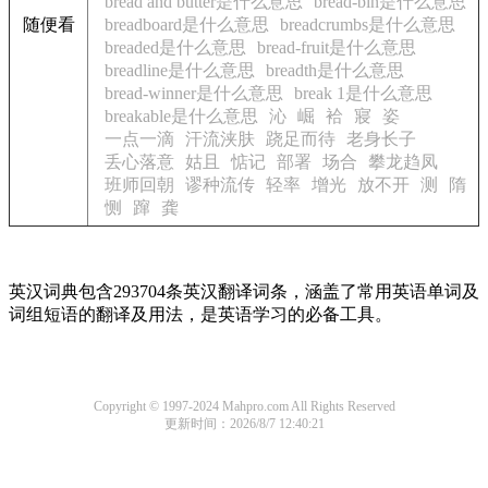
bread and butter是什么意思
bread-bin是什么意思
随便看
breadboard是什么意思
breadcrumbs是什么意思
breaded是什么意思
bread-fruit是什么意思
breadline是什么意思
breadth是什么意思
bread-winner是什么意思
break 1是什么意思
breakable是什么意思
沁
崛
袷
寢
姿
一点一滴
汗流浃肤
跷足而待
老身长子
丢心落意
姑且
惦记
部署
场合
攀龙趋凤
班师回朝
谬种流传
轻率
增光
放不开
测
隋
恻
蹿
龚
英汉词典包含293704条英汉翻译词条，涵盖了常用英语单词及
词组短语的翻译及用法，是英语学习的必备工具。
Copyright © 1997-2024 Mahpro.com All Rights Reserved
更新时间：2026/8/7 12:40:21