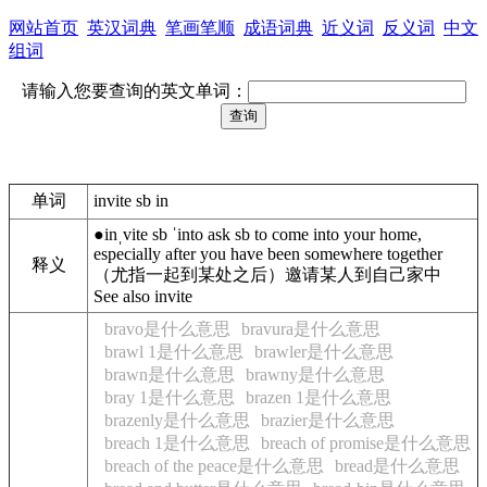
网站首页
英汉词典
笔画笔顺
成语词典
近义词
反义词
中文
组词
请输入您要查询的英文单词：
单词
invite sb in
●
inˌvite
sb
ˈin
to
ask
sb
to
come
into
your
home
,
especially
after
you
have
been
somewhere
together
释义
（尤指一起到某处之后）邀请某人到自己家中
See also invite
bravo是什么意思
bravura是什么意思
brawl 1是什么意思
brawler是什么意思
brawn是什么意思
brawny是什么意思
bray 1是什么意思
brazen 1是什么意思
brazenly是什么意思
brazier是什么意思
breach 1是什么意思
breach of promise是什么意思
breach of the peace是什么意思
bread是什么意思