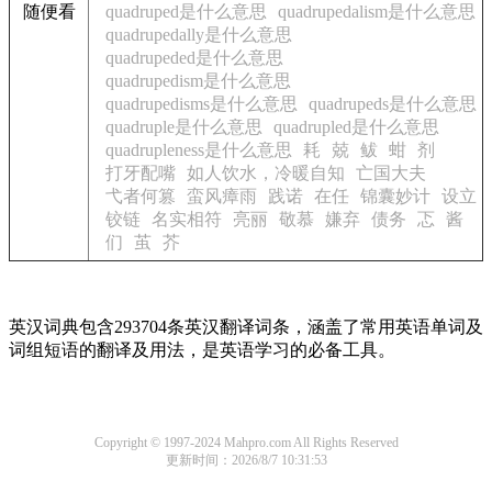
随便看
quadruped是什么意思
quadrupedalism是什么意思
quadrupedally是什么意思
quadrupeded是什么意思
quadrupedism是什么意思
quadrupedisms是什么意思
quadrupeds是什么意思
quadruple是什么意思
quadrupled是什么意思
quadrupleness是什么意思
耗
兢
鲅
蚶
剂
打牙配嘴
如人饮水，冷暖自知
亡国大夫
弋者何篡
蛮风瘴雨
践诺
在任
锦囊妙计
设立
铰链
名实相符
亮丽
敬慕
嫌弃
债务
忑
酱
们
茧
芥
英汉词典包含293704条英汉翻译词条，涵盖了常用英语单词及
词组短语的翻译及用法，是英语学习的必备工具。
Copyright © 1997-2024 Mahpro.com All Rights Reserved
更新时间：2026/8/7 10:31:53