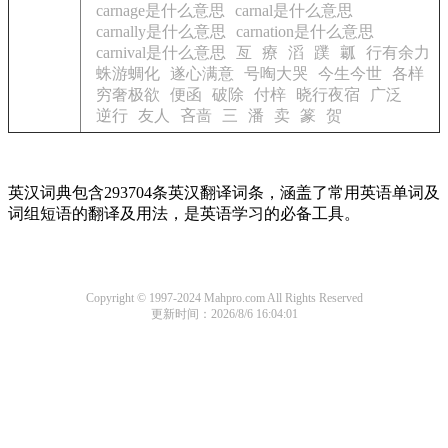
carnage是什么意思
carnal是什么意思
carnally是什么意思
carnation是什么意思
carnival是什么意思
亙
療
滔
蹼
瓤
行有余力
蛛游蜩化
遂心满意
号啕大哭
今生今世
各样
穷奢极欲
便函
破除
付梓
晓行夜宿
广泛
逆行
友人
吝啬
三
潘
卖
篆
贺
英汉词典包含293704条英汉翻译词条，涵盖了常用英语单词及
词组短语的翻译及用法，是英语学习的必备工具。
Copyright © 1997-2024 Mahpro.com All Rights Reserved
更新时间：2026/8/6 16:04:01