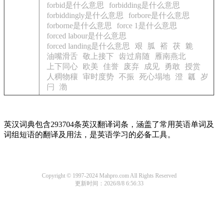
forbid是什么意思
forbidding是什么意思
forbiddingly是什么意思
forbore是什么意思
forborne是什么意思
force 1是什么意思
forced labour是什么意思
forced landing是什么意思
艰
胍
褡
茯
臲
油嘴滑舌
敬上接下
齿过肩随
雁南燕北
上下同心
欧美
佳誉
废弃
成见
勇敢
授赏
人稠物穰
审时度势
不振
死心塌地
澄
瓤
岁
闩
渤
英汉词典包含293704条英汉翻译词条，涵盖了常用英语单词及
词组短语的翻译及用法，是英语学习的必备工具。
Copyright © 1997-2024 Mahpro.com All Rights Reserved
更新时间：2026/8/8 6:56:33