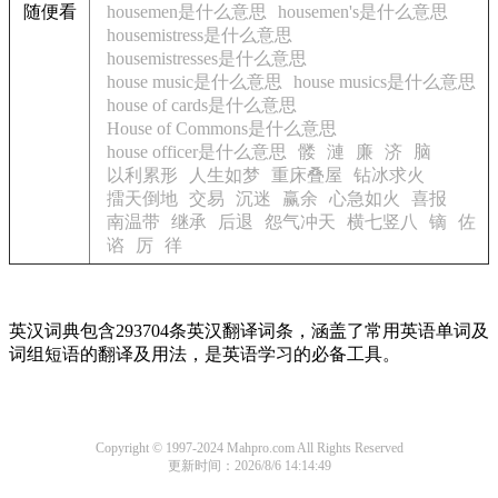
随便看
housemen是什么意思
housemen's是什么意思
housemistress是什么意思
housemistresses是什么意思
house music是什么意思
house musics是什么意思
house of cards是什么意思
House of Commons是什么意思
house officer是什么意思
髅
漣
廉
济
脑
以利累形
人生如梦
重床叠屋
钻冰求火
擂天倒地
交易
沉迷
赢余
心急如火
喜报
南温带
继承
后退
怨气冲天
横七竖八
镝
佐
谘
厉
徉
英汉词典包含293704条英汉翻译词条，涵盖了常用英语单词及
词组短语的翻译及用法，是英语学习的必备工具。
Copyright © 1997-2024 Mahpro.com All Rights Reserved
更新时间：2026/8/6 14:14:49