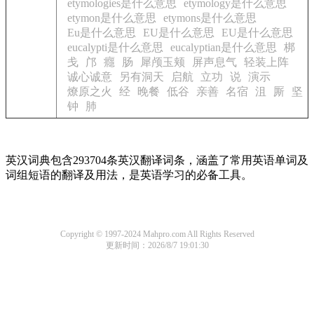
etymologies是什么意思
etymology是什么意思
etymon是什么意思
etymons是什么意思
Eu是什么意思
EU是什么意思
EU是什么意思
eucalypti是什么意思
eucalyptian是什么意思
梆
戋
邝
癮
肠
犀颅玉颊
屏声息气
轻装上阵
诚心诚意
另有洞天
启航
立功
说
演示
燎原之火
经
晚餐
低谷
亲善
名宿
沮
厮
坚
钟
肺
英汉词典包含293704条英汉翻译词条，涵盖了常用英语单词及
词组短语的翻译及用法，是英语学习的必备工具。
Copyright © 1997-2024 Mahpro.com All Rights Reserved
更新时间：2026/8/7 19:01:30