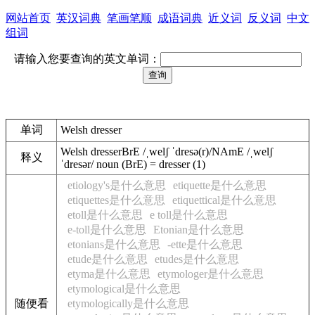
网站首页
英汉词典
笔画笔顺
成语词典
近义词
反义词
中文
组词
请输入您要查询的英文单词：
单词
Welsh dresser
Welsh dresser
BrE
/
ˌwelʃ ˈdresə(r)
/
NAmE
/
ˌwelʃ
释义
ˈdresər
/
noun
(
BrE
)
=
dresser
(
1
)
etiology's是什么意思
etiquette是什么意思
etiquettes是什么意思
etiquettical是什么意思
etoll是什么意思
e toll是什么意思
e-toll是什么意思
Etonian是什么意思
etonians是什么意思
-ette是什么意思
etude是什么意思
etudes是什么意思
etyma是什么意思
etymologer是什么意思
etymological是什么意思
随便看
etymologically是什么意思