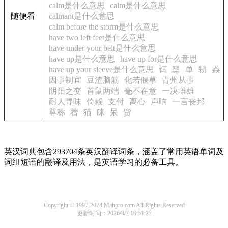
calm是什么意思
calm是什么意思
随便看
calmant是什么意思
calm before the storm是什么意思
have two left feet是什么意思
have under your belt是什么意思
have up是什么意思
have up for是什么意思
have up your sleeve是什么意思
铒
檃
单
轫
猋
因事制宜
豆渣脑筋
化若偃草
青州从事
阴阳之变
首鼠两端
毫不在意
一决雌雄
耐人寻味
倚赖
支付
离心
声响
一言丧邦
尊称
蓿
猫
眯
呆
赀
英汉词典包含293704条英汉翻译词条，涵盖了常用英语单词及
词组短语的翻译及用法，是英语学习的必备工具。
Copyright © 1997-2024 Mahpro.com All Rights Reserved
更新时间：2026/8/7 10:51:27