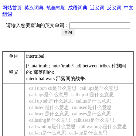
网站首页
英汉词典
笔画笔顺
成语词典
近义词
反义词
中文
组词
请输入您要查询的英文单词：
单词
intertribal
[/ˏɪntəˈtraɪbl; ˏɪntɚˋtraɪbl/] adj between tribes 种族间
释义
的; 部落间的:
intertribal wars 部落间的战争.
call upon sb是什么意思
call ups是什么意思
call-ups是什么意思
call up sb是什么意思
call up sth是什么意思
callus是什么意思
callused是什么意思
callused是什么意思
callused是什么意思
calluses是什么意思
callusing是什么意思
callusses是什么意思
call waiting是什么意思
call waitings是什么意思
call–in是什么意思
call–up是什么意思