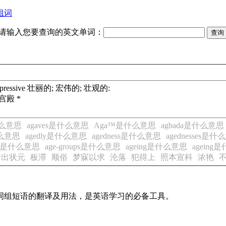
组词
请输入您要查询的英文单词：
able; impressive 壮丽的; 宏伟的; 壮观的:
伟宫殿 *
什么意思
agaves是什么意思
Aga™是什么意思
agbada是什么意思
什么意思
agedly是什么意思
agedness是什么意思
agednesses是
ups是什么意思
age-groups是什么意思
ageing是什么意思
ageing
行出状元
板滞
顺俗
梦寐以求
沦落
犯得上
照本宣科
浓艳
及词组短语的翻译及用法，是英语学习的必备工具。