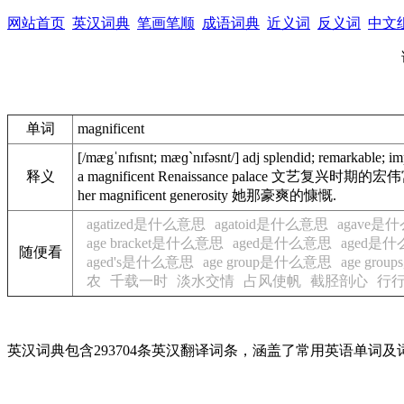
网站首页
英汉词典
笔画笔顺
成语词典
近义词
反义词
中文
单词
magnificent
[/mægˈnɪfɪsnt; mæɡˋnɪfəsnt/] adj splendid; remark
释义
a magnificent Renaissance palace 文艺复兴时期的宏
her magnificent generosity 她那豪爽的慷慨.
agatized是什么意思
agatoid是什么意思
agave是
age bracket是什么意思
aged是什么意思
aged是
随便看
aged's是什么意思
age group是什么意思
age gro
农
千载一时
淡水交情
占风使帆
截胫剖心
行
英汉词典包含293704条英汉翻译词条，涵盖了常用英语单词