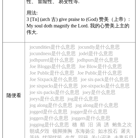
性、 冒险性、 易变性等.
用法:
3 [Tn] (arch 古) give praise to (God) 赞美（上帝）:
My soul doth magnify the Lord. 我的心赞美上主的
伟大.
jocundities是什么意思
jocundly是什么意思
jocundness是什么意思
jodel是什么意思
jodhpured是什么意思
jodhpurs是什么意思
Joe Bloggs是什么意思
Joe Blow是什么意思
Joe Public是什么意思
Joe Public是什么意思
Joe Sixpack是什么意思
joe six-pack是什么意思
joe sixpacks是什么意思
joe-sixpacks是什么意思
joe six-packs是什么意思
joey是什么意思
随便看
joeys是什么意思
jog是什么意思
jog along是什么意思
jog along是什么意思
jogged是什么意思
jogger是什么意思
joggers是什么意思
joggers是什么意思
jogging是什么意思
穗
艏
汨
渦
誘
鲍鱼之次
朝成夕毁
顿脚捶胸
东海扬尘
如水投石
屠夫
等待
忧国忧民
生气
回籍
关山迢递
夫妻反目