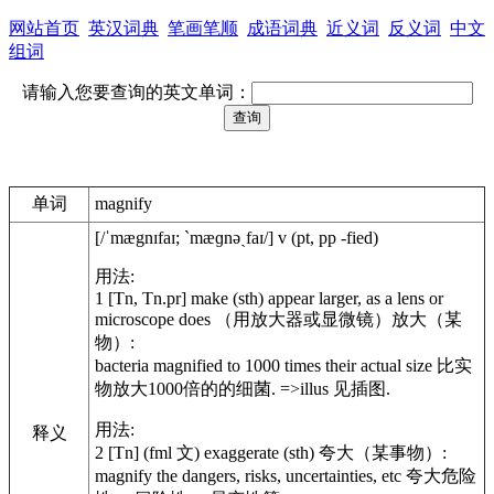
网站首页
英汉词典
笔画笔顺
成语词典
近义词
反义词
中文
组词
请输入您要查询的英文单词：
单词
magnify
[/ˈmægnɪfaɪ; ˋmæɡnəˏfaɪ/] v (pt, pp -fied)
用法:
1 [Tn, Tn.pr] make (sth) appear larger, as a lens or
microscope does （用放大器或显微镜）放大（某
物）:
bacteria magnified to 1000 times their actual size 比实
物放大1000倍的的细菌. =>illus 见插图.
用法:
释义
2 [Tn] (fml 文) exaggerate (sth) 夸大（某事物）:
magnify the dangers, risks, uncertainties, etc 夸大危险