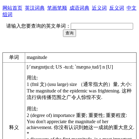
网站首页
英汉词典
笔画笔顺
成语词典
近义词
反义词
中文
组词
请输入您要查询的英文单词：
单词
magnitude
[/ˈmægnɪtjuːd; US -tuːd; ˋmæɡnəˏtud/] n [U]
用法:
1 (fml 文) (usu large) size （通常指大的）量, 大小:
The magnitude of the epidemic was frightening. 这种
流行病传播范围之广令人惊惶不安.
用法:
2 (degree of) importance 重要; 重要性; 重要程度:
You don't appreciate the magnitude of her
释义
achievement. 你没有认识到她这一成就的重大意义.
*