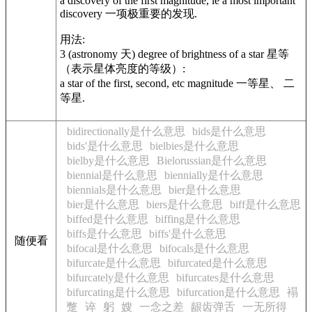
a discovery of the first magnitude, ie a most important
discovery 一项极重要的发现.
用法:
3 (astronomy 天) degree of brightness of a star 星等
（表示星体亮度的等级）:
a star of the first, second, etc magnitude 一等星、 二
等星.
bidirectionally是什么意思
bids是什么意思
bids'是什么意思
bielbies是什么意思
bielby是什么意思
Bielorussian是什么意思
biennial是什么意思
biennially是什么意思
biennials是什么意思
bier是什么意思
bier是什么意思
biers是什么意思
biff是什么意思
biffed是什么意思
biffing是什么意思
biffs是什么意思
biffs'是什么意思
随便看
bifocal是什么意思
bifocals是什么意思
bifurcate是什么意思
bifurcated是什么意思
bifurcately是什么意思
bifurcates是什么意思
bifurcating是什么意思
bifurcation是什么意思
褟
蹩
谇
躬
嫂
一念之差
龈齿弹舌
一无所得