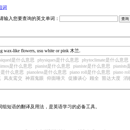
组词
请输入您要查询的英文单词：
ing wax-like flowers, usu white or pink 木兰.
ysiqued是什么意思
physiques是什么意思
phytoclimate是什么意思
issimos是什么意思
pianist是什么意思
pianiste是什么意思
piani
la™是什么意思
pianoless是什么意思
piano roll是什么意思
piano 
慨
凤友鸾交
神眉鬼眼
仰面唾天
促膝谈心
顾全
豁达大度
消
及词组短语的翻译及用法，是英语学习的必备工具。