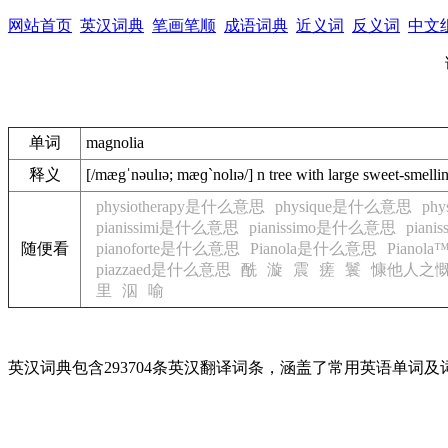
网站首页
英汉词典
笔画笔顺
成语词典
近义词
反义词
中文
单词
magnolia
释义
[/mægˈnəulɪə; mæɡˋnolɪə/] n tree with large sweet-smell
physiotherapy是什么意思
physique是什么意思
ph
pianissimi是什么意思
pianissimo是什么意思
pian
随便看
pianoforte是什么意思
Pianola是什么意思
Piano
piazzaed是什么意思
酰
漩
震
瘥
鬟
慷他人之
里
泅
喻
英汉词典包含293704条英汉翻译词条，涵盖了常用英语单词