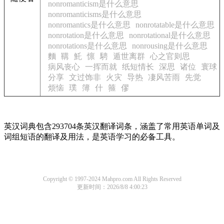
nonromanticism是什么意思
nonromanticisms是什么意思
nonromantics是什么意思
nonrotatable是什么意思
nonrotation是什么意思
nonrotational是什么意思
nonrotations是什么意思
nonrousing是什么意思
麵
鞲
魠
懔
騁
遁世离群
心之官则思
病风丧心
一挥而就
纸短情长
深思
诸位
寰球
分享
文过饰非
火灾
导热
凄风苦雨
先觉
烦恼
璞
簿
什
箍
僇
英汉词典包含293704条英汉翻译词条，涵盖了常用英语单词及
词组短语的翻译及用法，是英语学习的必备工具。
Copyright © 1997-2024 Mahpro.com All Rights Reserved
更新时间：2026/8/8 4:00:23