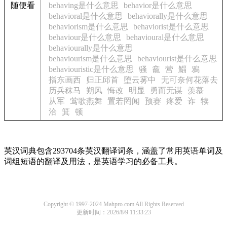
随便看
behaving是什么意思
behavior是什么意思
behavioral是什么意思
behaviorally是什么意思
behaviorism是什么意思
behaviorist是什么意思
behaviour是什么意思
behavioural是什么意思
behaviourally是什么意思
behaviourism是什么意思
behaviourist是什么意思
behaviouristic是什么意思
骚
龕
营
鯔
鴉
指东画西
归正邱首
堕云雾中
无可奈何花落去
历兵秣马
朔风
悔改
明显
勇而无谋
羡慕
从军
莺歌燕舞
置若罔闻
预赛
疼爱
诈
犊
洽
箕
顿
英汉词典包含293704条英汉翻译词条，涵盖了常用英语单词及
词组短语的翻译及用法，是英语学习的必备工具。
Copyright © 1997-2024 Mahpro.com All Rights Reserved
更新时间：2026/8/9 11:33:23