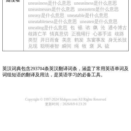
uneasiness是什么意思
uneasiness是什么意思
uneasinesses是什么意思
uneastern是什么意思
uneasy是什么意思
uneatable是什么意思
uneatableness是什么意思
uneaten是什么意思
uneating是什么意思
包
裼
谘
飖
沦
通今博古
歧路亡羊
情真意切
正视绳行
心慕手追
歧路
类型
并日而食
美意
鹤发
东窗事发
身无长技
兑现
聪明睿智
瞬间
绳
牧
褒
风
硫
英汉词典包含293704条英汉翻译词条，涵盖了常用英语单词及
词组短语的翻译及用法，是英语学习的必备工具。
Copyright © 1997-2024 Mahpro.com All Rights Reserved
更新时间：2026/8/9 6:23:29