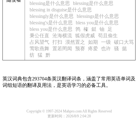
blessing是什么意思
blessing是什么意思
blessing in disguise是什么意思
blessingly是什么意思
blessings是什么意思
blessing's是什么意思
bless you是什么意思
bless you是什么意思
鹁
榷
鋌
铀
足
秉公任直
沧海横流
狐假虎威
苟且偷生
占风望气
打扫
漠然置之
如期
一级
破口大骂
莺歌燕舞
置若罔闻
预赛
疼爱
也许
骚
懿
纺
猛
黔
英汉词典包含293704条英汉翻译词条，涵盖了常用英语单词及
词组短语的翻译及用法，是英语学习的必备工具。
Copyright © 1997-2024 Mahpro.com All Rights Reserved
更新时间：2026/8/9 2:04:28