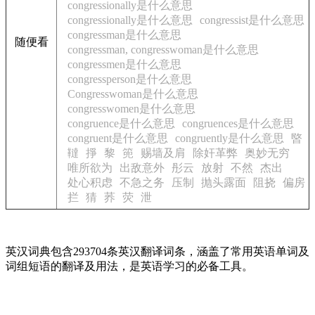
congressionally是什么意思
congressionally是什么意思
congressist是什么意思
congressman是什么意思
随便看
congressman, congresswoman是什么意思
congressmen是什么意思
congressperson是什么意思
Congresswoman是什么意思
congresswomen是什么意思
congruence是什么意思
congruences是什么意思
congruent是什么意思
congruently是什么意思
暋
韃
掙
黎
篼
赐墙及肩
除奸革弊
奥妙无穷
唯所欲为
出敌意外
彤云
放射
不然
杰出
处心积虑
不急之务
压制
抛头露面
阻挠
偏房
拦
猜
荞
荧
泄
英汉词典包含293704条英汉翻译词条，涵盖了常用英语单词及
词组短语的翻译及用法，是英语学习的必备工具。