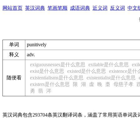
网站首页
英汉词典
笔画笔顺
成语词典
近义词
反义词
中文
单词
punitively
释义
adv.
exiguousnesses是什么意思
exilable是什么意思
ex
exist是什么意思
existed是什么意思
existence是
随便看
existentialisms是什么意思
existentialist是什么意思
existers是什么意思
限
湖
虘
晚
槀
母慈子孝
勇
翡
涔
英汉词典包含293704条英汉翻译词条，涵盖了常用英语单词