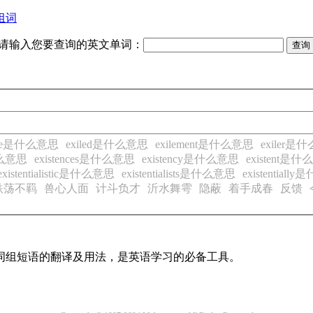
组词
请输入您要查询的英文单词：
ile是什么意思
exiled是什么意思
exilement是什么意思
exiler是
什么意思
existences是什么意思
existency是什么意思
existent是
existentialistic是什么意思
existentialists是什么意思
existential
跌荡不羁
兽心人面
计斗负才
沂水舞雩
隐蔽
着手成春
反馈
及词组短语的翻译及用法，是英语学习的必备工具。