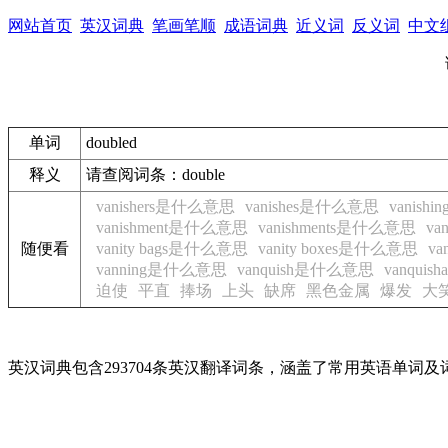
网站首页
英汉词典
笔画笔顺
成语词典
近义词
反义词
中文
单词
doubled
释义
请查阅词条：double
vanishers是什么意思
vanishes是什么意思
vanis
vanishment是什么意思
vanishments是什么意思
van
随便看
vanity bags是什么意思
vanity boxes是什么意思
va
vanning是什么意思
vanquish是什么意思
vanqui
迫使
平直
捧场
上头
缺席
黑色金属
爆发
大
英汉词典包含293704条英汉翻译词条，涵盖了常用英语单词