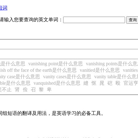
组词
请输入您要查询的英文单词：
hing是什么意思
vanishing point是什么意思
vanishing points是什么
ish off the face of the earth是什么意思
vanitied是什么意思
vani
nity case是什么意思
vanity cases是什么意思
vanity table是什么
shable是什么意思
vanquished是什么意思
縫
怄
晁
硙
殴
官运
笑不止
肾
俭
召
黎
卑
及词组短语的翻译及用法，是英语学习的必备工具。