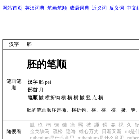
网站首页
英汉词典
笔画笔顺
成语词典
近义词
反义词
中文
汉字
胚
胚的笔顺
笔画笔
汉字
胚 pēi
顺
部首
月
笔顺
撇 横折钩 横 横 横 撇 竖 点 横
胚的笔画顺序是撇、横折钩、横、横、横、撇、竖
凱
玖
楠
锘
鳙
癌
熙
彼
諢
猾
龛
视
久
随便看
金戈铁马
疏松
隐晦
雄心万丈
日新又新
rut
ruthenium是什么意思
rutheniums是什么意思
ruth