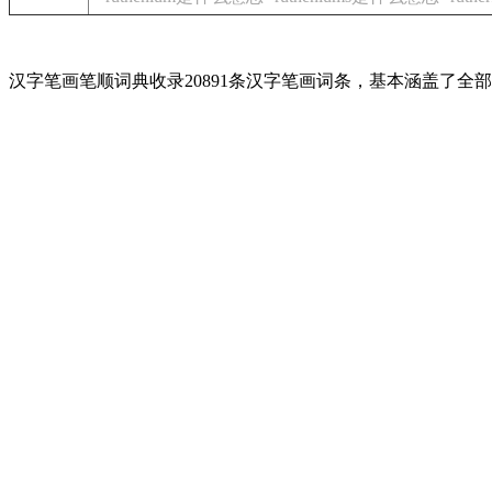
汉字笔画笔顺词典收录20891条汉字笔画词条，基本涵盖了