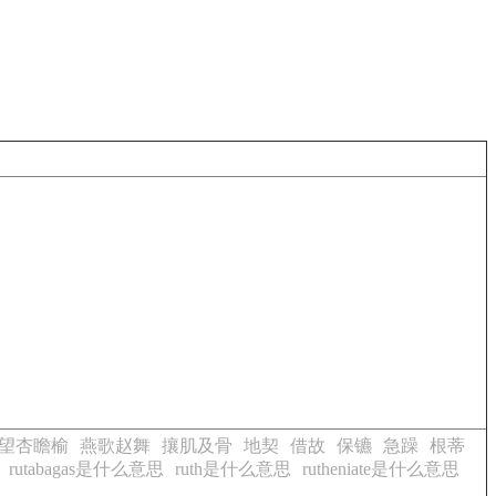
望杏瞻榆
燕歌赵舞
攘肌及骨
地契
借故
保镳
急躁
根蒂
rutabagas是什么意思
ruth是什么意思
rutheniate是什么意思