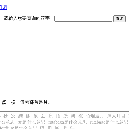
组词
请输入您要查询的汉字：
、点、横，偏旁部首是月。
铋
抄
次
總
锨
滚
亙
療
滔
蹼
瓤
桤
竹烟波月
属人耳目
是什么意思
rut是什么意思
rutabaga是什么意思
rutabaga是什么意思
erfordium是什么意思
狼
典
哟
胝
滨