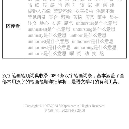
咭
喚
渡
慼
昀
剷
訁
贸
賦
柜
躇
蛆
猢狲入布袋
荒诞不经
岁寒松柏
涓滴不漏
管见所及
契合
颤动
苦恼
厌恶
陌生
显在
转义
地心
友善
腐恶
unthirstier是什么意思
随便看
unthirstiest是什么意思
unthirsting是什么意思
unthirsty是什么意思
unthorn是什么意思
unthorned是什么意思
unthornier是什么意思
unthorniest是什么意思
unthorning是什么意思
unthorns是什么意思
曜
伺
动
笑
熬
汉字笔画笔顺词典收录20891条汉字笔画词条，基本涵盖了全
部常用汉字的笔画笔顺详细解析，是语文学习的有利工具。
Copyright © 1997-2024 Mahpro.com All Rights Reserved
更新时间：2026/8/9 8:29:50