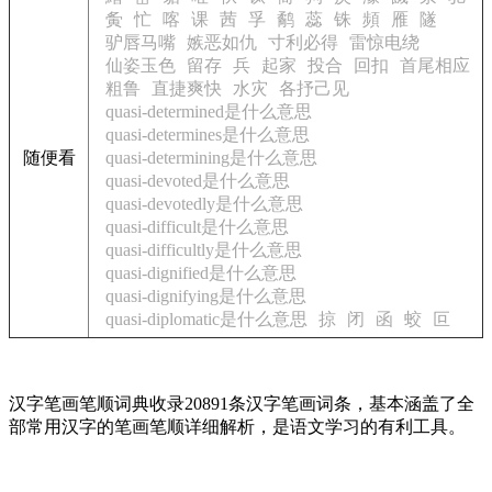
夤
忙
喀
课
茜
孚
鹬
蕊
铢
頻
雁
隧
驴唇马嘴
嫉恶如仇
寸利必得
雷惊电绕
仙姿玉色
留存
兵
起家
投合
回扣
首尾相应
粗鲁
直捷爽快
水灾
各抒己见
quasi-determined是什么意思
quasi-determines是什么意思
随便看
quasi-determining是什么意思
quasi-devoted是什么意思
quasi-devotedly是什么意思
quasi-difficult是什么意思
quasi-difficultly是什么意思
quasi-dignified是什么意思
quasi-dignifying是什么意思
quasi-diplomatic是什么意思
掠
闭
函
蛟
叵
汉字笔画笔顺词典收录20891条汉字笔画词条，基本涵盖了全
部常用汉字的笔画笔顺详细解析，是语文学习的有利工具。