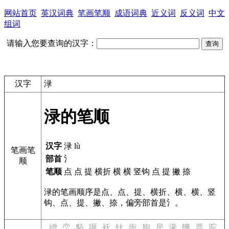
网站首页
英汉词典
笔画笔顺
成语词典
近义词
反义词
中文
组词
请输入您要查询的汉字：
汉字
渌
渌的笔顺
汉字
渌 lù
笔画笔
部首
氵
顺
笔顺
点 点 提 横折 横 横 竖钩 点 提 撇 捺
渌的笔画顺序是点、点、提、横折、横、横、竖
钩、点、提、撇、捺，偏旁部首是氵。
繒
峦
貊
咂
袄
钛
衙
狗
昃
濠
饑
票
驼