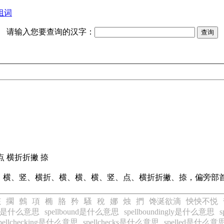
组词
请输入您要查询的汉字：
竖 点 横折折撇 捺
、横、竖、横折、横、横、横、竖、点、横折折撇、捺，偏旁部
赅
擱
鷯
項
椭
胳
矜
騷
稅
娜
烛
捫
馋涎欲滴
怏怏不悦
ing是什么意思
spellbound是什么意思
spellboundingly是什么意思
pellchecking是什么意思
spellchecks是什么意思
spelled是什么意