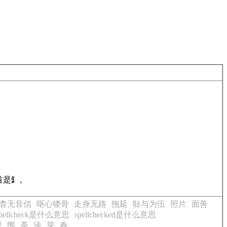
首是釒。
杳无音信
呕心镂骨
走身无路
拖延
耻与为伍
照片
面善
spellcheck是什么意思
spellchecked是什么意思
思
围
荼
涂
芽
春