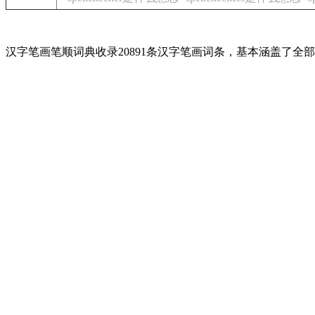
汉字笔画笔顺词典收录20891条汉字笔画词条，基本涵盖了