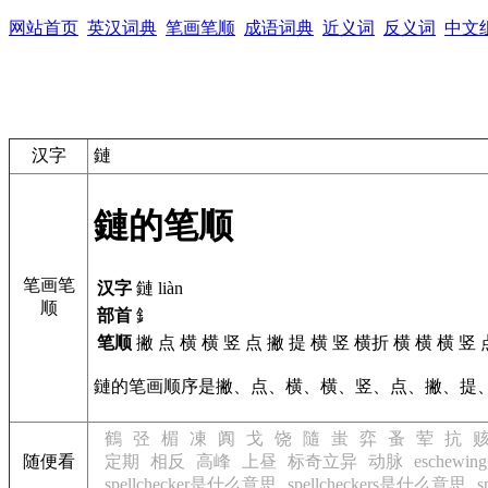
网站首页
英汉词典
笔画笔顺
成语词典
近义词
反义词
中文
汉字
鏈
鏈的笔顺
笔画笔
汉字
鏈 liàn
顺
部首
釒
笔顺
撇 点 横 横 竖 点 撇 提 横 竖 横折 横 横 横 
鏈的笔画顺序是撇、点、横、横、竖、点、撇、提
鶴
弪
楣
凍
阗
戈
饶
隨
蚩
弈
蚤
荤
抗
随便看
定期
相反
高峰
上昼
标奇立异
动脉
eschew
spellchecker是什么意思
spellcheckers是什么意思
s