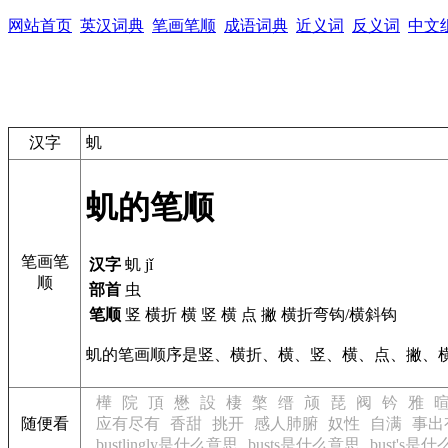
网站首页
英汉词典
笔画笔顺
成语词典
近义词
反义词
中文
汉字
虮
虮的笔顺
笔画笔
汉字
虮 jǐ
顺
部首
虫
笔顺
竖 横折 横 竖 横 点 撇 横折弯钩/横斜钩
虮的笔画顺序是竖、横折、横、竖、横、点、撇、横
樺
院
頂
懋
設
棲
檠
缙
颃
琵
阀
钤
雅
随便看
应有尽有
香甜
挑开
感人肺腑
奴性
自满
事出
bustlingly是什么意思
busts是什么意思
bust's是