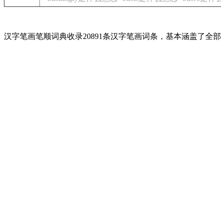
汉字笔画笔顺词典收录20891条汉字笔画词条，基本涵盖了