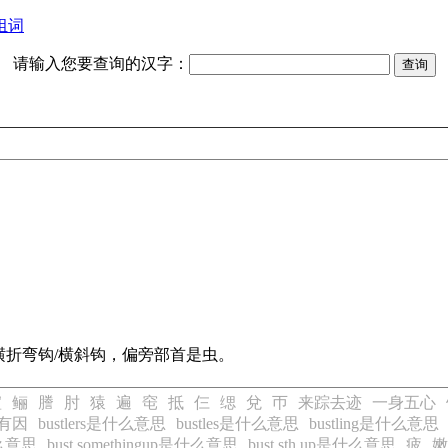
组词
请输入您要查询的汉字：
折弯钩/横斜钩，偏旁部首是虫。
暄
鲡
謄
肘
猿
遍
窀
抵
仨
缌
兌
帀
来踪去迹
一身五心
有因
bustlers是什么意思
bustles是什么意思
bustling是什么意思
什么意思
bust somethingup是什么意思
bust sth up是什么意思
疲
嫩