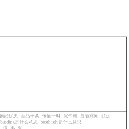
饱经忧患
百品千条
传诵一时
沉甸甸
孤陋寡闻
辽远
bustling是什么意思
bustlingly是什么意思
煊
禹
洞