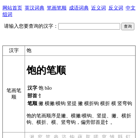
网站首页
英汉词典
笔画笔顺
成语词典
近义词
反义词
中文
组词
请输入您要查询的汉字：
汉字
饱
饱的笔顺
汉字
饱 bǎo
笔画笔
部首
饣
顺
笔顺
撇 横撇/横钩 竖提 撇 横折钩 横折 横 竖弯钩
饱的笔画顺序是撇、横撇/横钩、竖提、撇、横折
钩、横折、横、竖弯钩，偏旁部首是饣。
湫
窄
笸
盎
盜
钩
蘊
肱
嗟
穹
雏
縣
釘