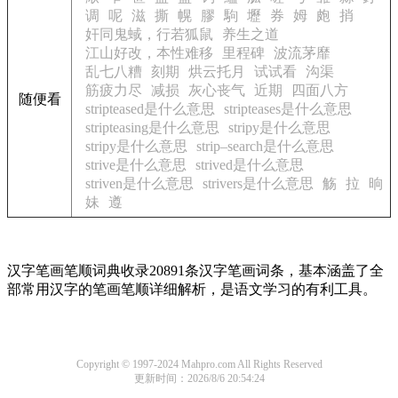
调
呢
滋
撕
幌
膠
駒
壢
券
姆
皰
捎
奸同鬼蜮，行若狐鼠
养生之道
江山好改，本性难移
里程碑
波流茅靡
乱七八糟
刻期
烘云托月
试试看
沟渠
筋疲力尽
减损
灰心丧气
近期
四面八方
随便看
stripteased是什么意思
stripteases是什么意思
stripteasing是什么意思
stripy是什么意思
stripy是什么意思
strip–search是什么意思
strive是什么意思
strived是什么意思
striven是什么意思
strivers是什么意思
觞
拉
晌
妹
遵
汉字笔画笔顺词典收录20891条汉字笔画词条，基本涵盖了全
部常用汉字的笔画笔顺详细解析，是语文学习的有利工具。
Copyright © 1997-2024 Mahpro.com All Rights Reserved
更新时间：2026/8/6 20:54:24