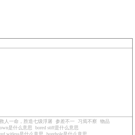
救人一命，胜造七级浮屠
参差不一
习焉不察
物品
e-down是什么意思
bored stiff是什么意思
red witless是什么意思
borehole是什么意思