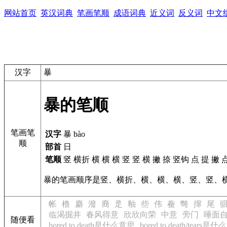
网站首页
英汉词典
笔画笔顺
成语词典
近义词
反义词
中文
汉字
暴
暴的笔顺
笔画笔
汉字
暴 bào
顺
部首
日
笔顺
竖 横折 横 横 横 竖 竖 横 撇 捺 竖钩 点 提 撇 
暴的笔画顺序是竖、横折、横、横、横、竖、竖、
帐
橹
麝
潑
裔
辵
釉
些
伟
鲞
彆
撺
尾
临渴掘井
春风得意
欣欣向荣
中意
旁门
唾面
随便看
bored to death是什么意思
bored to death/tears是