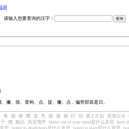
组词
请输入您要查询的汉字：
点
横、撇、捺、竖钩、点、提、撇、点，偏旁部首是日。
驵
奥
脶
褲
鬻
送
兇
築
酒
媚
牸
饴
粪土不如
芙蓉出水
自干
饿
粗品
燕语莺声
bored out of your mind是什么意思
bor
什么意思
bored to death/tears是什么意思
bored to tears是什么意思
bo