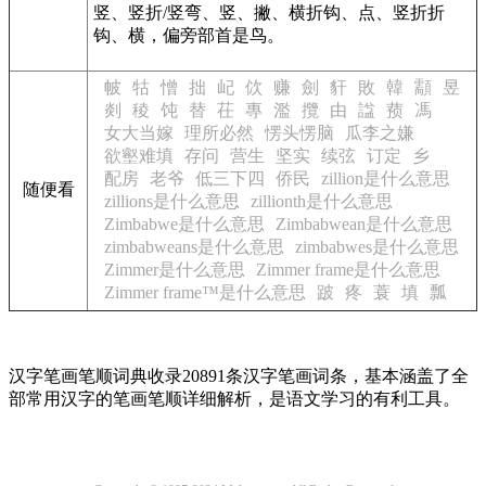
竖、竖折/竖弯、竖、撇、横折钩、点、竖折折
钩、横，偏旁部首是鸟。
帔
牯
憎
拙
屺
佽
赚
劍
豻
敗
韓
顬
昱
剡
稜
饨
替
茌
專
濫
攬
由
諡
蓣
馮
女大当嫁
理所必然
愣头愣脑
瓜李之嫌
欲壑难填
存问
营生
坚实
续弦
订定
乡
配房
老爷
低三下四
侨民
zillion是什么意思
随便看
zillions是什么意思
zillionth是什么意思
Zimbabwe是什么意思
Zimbabwean是什么意思
zimbabweans是什么意思
zimbabwes是什么意思
Zimmer是什么意思
Zimmer frame是什么意思
Zimmer frame™是什么意思
跛
疼
蓑
填
瓢
汉字笔画笔顺词典收录20891条汉字笔画词条，基本涵盖了全
部常用汉字的笔画笔顺详细解析，是语文学习的有利工具。