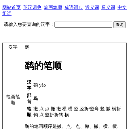
网站首页
英汉词典
笔画笔顺
成语词典
近义词
反义词
中文
组词
请输入您要查询的汉字：
汉字
鹞
鹞的笔顺
汉
鹞 yào
字
部
笔画笔
鸟
首
顺
笔
撇 点 点 撇 撇 横 横 竖 竖折/竖弯 竖 撇 横折
顺
钩 点 竖折折钩 横
鹞的笔画顺序是撇、点、点、撇、撇、横、横、