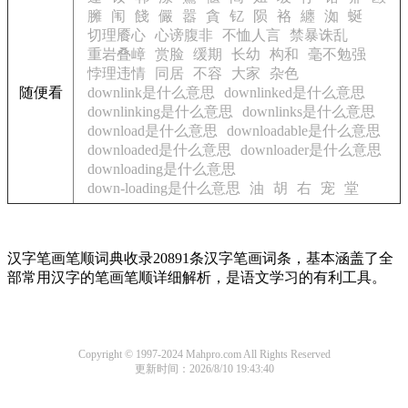
臃
闱
餞
儼
嚣
貪
钇
陨
袼
纏
洳
蜒
切理餍心
心谤腹非
不恤人言
禁暴诛乱
重岩叠嶂
赏脸
缓期
长幼
构和
毫不勉强
悖理违情
同居
不容
大家
杂色
随便看
downlink是什么意思
downlinked是什么意思
downlinking是什么意思
downlinks是什么意思
download是什么意思
downloadable是什么意思
downloaded是什么意思
downloader是什么意思
downloading是什么意思
down-loading是什么意思
油
胡
右
宠
堂
汉字笔画笔顺词典收录20891条汉字笔画词条，基本涵盖了全
部常用汉字的笔画笔顺详细解析，是语文学习的有利工具。
Copyright © 1997-2024 Mahpro.com All Rights Reserved
更新时间：2026/8/10 19:43:40