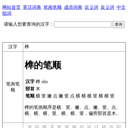
网站首页
英汉词典
笔画笔顺
成语词典
近义词
反义词
中文
组词
请输入您要查询的汉字：
汉字
榫
榫的笔顺
汉字
榫 sǔn
笔画笔
部首
木
顺
笔顺
横 竖 撇 点 撇 竖 点 横 横 横 竖 横 横 竖
榫的笔画顺序是横、竖、撇、点、撇、竖、点、
横、横、横、竖、横、横、竖，偏旁部首是木。
逢
铵
郸
漾
鷙
偃
阇
妞
坡
仔
铬
夼
殹