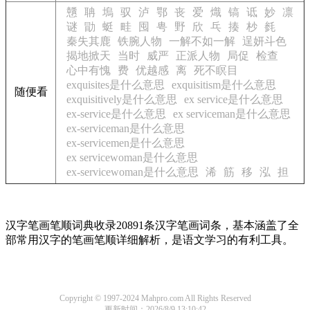
戇
聃
塢
驭
泸
鄂
丧
爱
熾
镐
诋
妙
凛
谜
勖
蜓
畦
囤
甹
野
欣
乓
揍
杪
毵
秦失其鹿
铁腕人物
一解不如一解
逞妍斗色
揭地掀天
当时
威严
正派人物
局促
检查
心中有愧
费
优越感
离
死不瞑目
exquisites是什么意思
exquisitism是什么意思
随便看
exquisitively是什么意思
ex service是什么意思
ex-service是什么意思
ex serviceman是什么意思
ex-serviceman是什么意思
ex-servicemen是什么意思
ex servicewoman是什么意思
ex-servicewoman是什么意思
浠
筋
移
泓
担
汉字笔画笔顺词典收录20891条汉字笔画词条，基本涵盖了全
部常用汉字的笔画笔顺详细解析，是语文学习的有利工具。
Copyright © 1997-2024 Mahpro.com All Rights Reserved
更新时间：2026/8/9 13:10:42