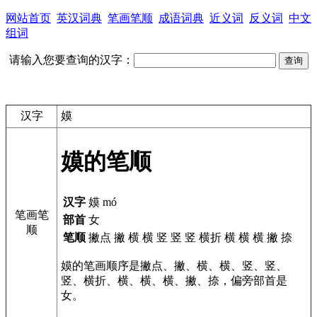
网站首页
英汉词典
笔画笔顺
成语词典
近义词
反义词
中文
组词
请输入您要查询的汉字：
汉字
嫫
嫫的笔顺
汉字
嫫 mó
笔画笔
部首
女
顺
笔顺
撇点 撇 横 横 竖 竖 竖 横折 横 横 横 撇 捺
嫫的笔画顺序是撇点、撇、横、横、竖、竖、
竖、横折、横、横、横、撇、捺，偏旁部首是
女。