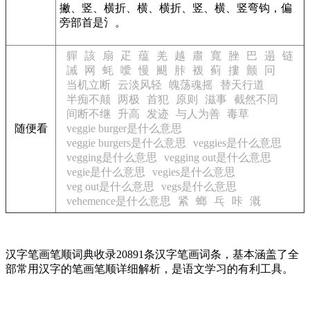
撇、竖、横折、横、横折、竖、横、竖弯钩，偏
旁部首是氵。
軃
該
扇
疋
蕴
羌
越
肅
寬
脞
巴
遢
链
誡
网
蚝
噯
慢
颶
胩
袯
蓟
摟
颤
冋
当机立断
云淡风轻
魄荡魂摇
替天行道
半痴不颠
两极
首犯
原则
滋事
截然不同
间断不继
升高
发迹
与人为善
毒草
随便看
veggie burger是什么意思
veggie burgers是什么意思
veggies是什么意思
vegging是什么意思
vegging out是什么意思
vegie是什么意思
vegies是什么意思
veg out是什么意思
vegs是什么意思
vehemence是什么意思
紧
螂
乓
咔
溉
汉字笔画笔顺词典收录20891条汉字笔画词条，基本涵盖了全
部常用汉字的笔画笔顺详细解析，是语文学习的有利工具。