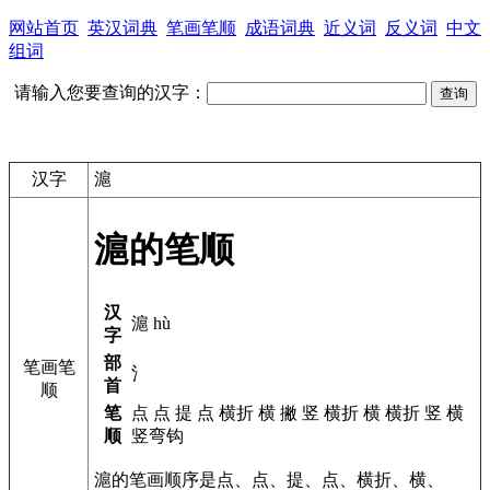
网站首页
英汉词典
笔画笔顺
成语词典
近义词
反义词
中文
组词
请输入您要查询的汉字：
汉字
滬
滬的笔顺
汉
滬 hù
字
部
笔画笔
氵
首
顺
笔
点 点 提 点 横折 横 撇 竖 横折 横 横折 竖 横
顺
竖弯钩
滬的笔画顺序是点、点、提、点、横折、横、