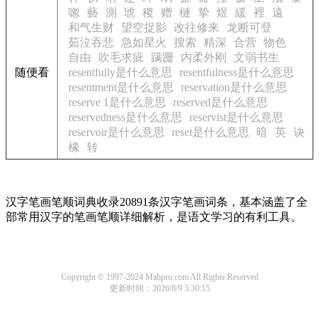
唿
藝
測
琥
稷
赠
槤
挚
煜
緩
裡
遠
和气生财
望空捉影
改往修来
龙断可登
茹泣吞悲
急如星火
搜索
精深
合营
物色
自由
吹毛求疵
蹒跚
内柔外刚
文弱书生
随便看
resentfully是什么意思
resentfulness是什么意思
resentment是什么意思
reservation是什么意思
reserve 1是什么意思
reserved是什么意思
reservedness是什么意思
reservist是什么意思
reservoir是什么意思
reset是什么意思
暗
英
诀
橡
转
汉字笔画笔顺词典收录20891条汉字笔画词条，基本涵盖了全
部常用汉字的笔画笔顺详细解析，是语文学习的有利工具。
Copyright © 1997-2024 Mahpro.com All Rights Reserved
更新时间：2026/8/9 5:30:15