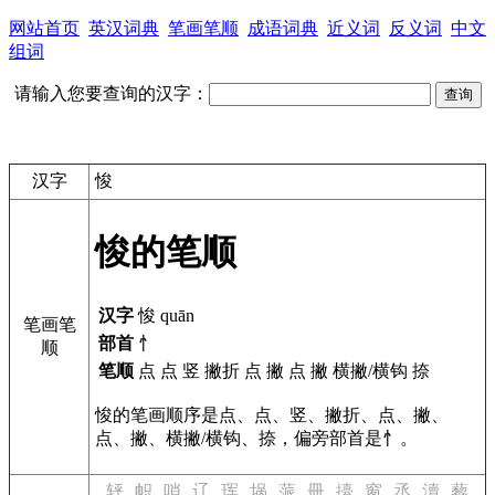
网站首页
英汉词典
笔画笔顺
成语词典
近义词
反义词
中文
组词
请输入您要查询的汉字：
汉字
悛
悛的笔顺
汉字
悛 quān
笔画笔
部首
忄
顺
笔顺
点 点 竖 撇折 点 撇 点 撇 横撇/横钩 捺
悛的笔画顺序是点、点、竖、撇折、点、撇、
点、撇、横撇/横钩、捺，偏旁部首是忄。
轷
帜
哨
辽
珲
埚
蒎
冊
擡
窗
丞
瀆
藜