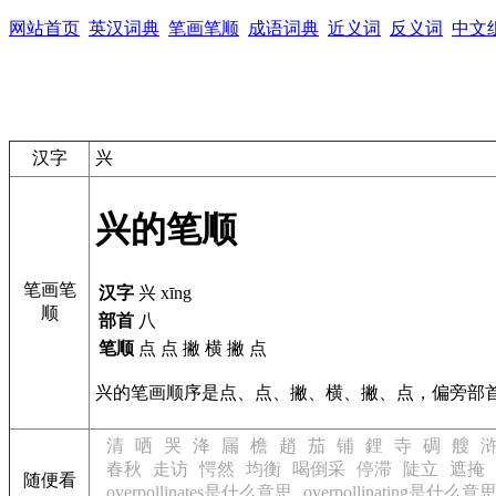
网站首页
英汉词典
笔画笔顺
成语词典
近义词
反义词
中文
汉字
兴
兴的笔顺
笔画笔
汉字
兴 xīng
顺
部首
八
笔顺
点 点 撇 横 撇 点
兴的笔画顺序是点、点、撇、横、撇、点，偏旁部
清
哂
哭
洚
屚
檐
趙
茄
铺
鋰
寺
碉
艘
春秋
走访
愕然
均衡
喝倒采
停滞
陡立
遮掩
随便看
overpollinates是什么意思
overpollinating是什么意