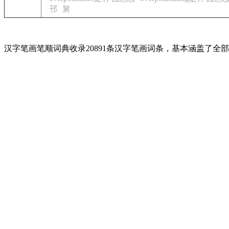
邗
舅
汉字笔画笔顺词典收录20891条汉字笔画词条，基本涵盖了