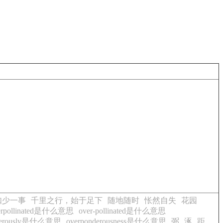
如少一事
千里之行，始于足下
随地随时
怅然自失
花园
erpollinated是什么意思
over-pollinated是什么意思
nderously是什么意思
overponderousness是什么意思
弼
涿
距