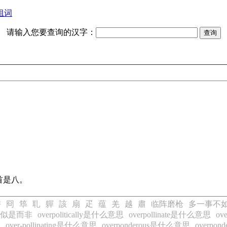
组词
请输入您要查询的汉字：
首是八。
浒
冏
筚
耴
軃
該
扇
疋
蕴
羌
越
肅
临阵磨枪
多一事不
似是而非
overpolitically是什么意思
overpollinate是什么意思
ov
思
over-pollinating是什么意思
overponderous是什么意思
overpo