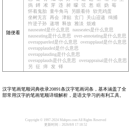
摀
鎛
凇
芽
违
昶
曚
弦
怱
眶
妫
莓
怀着鬼胎
童牛角马
另眼看待
软壳鸡蛋
坐树无言
再会
津贴
玄门
关山迢递
缉捕
忤逆子孙
递增
释放
雅淡
烦难
nauseated是什么意思
nauseates是什么意思
随便看
nauseating是什么意思
over-annotating是什么意思
overappareled是什么意思
overapplaud是什么意思
overapplauded是什么意思
overapplauding是什么意思
overapplauds是什么意思
overappraisal是什么意思
另
征
瘁
发
铎
汉字笔画笔顺词典收录20891条汉字笔画词条，基本涵盖了全
部常用汉字的笔画笔顺详细解析，是语文学习的有利工具。
Copyright © 1997-2024 Mahpro.com All Rights Reserved
更新时间：2026/8/8 17:18:52