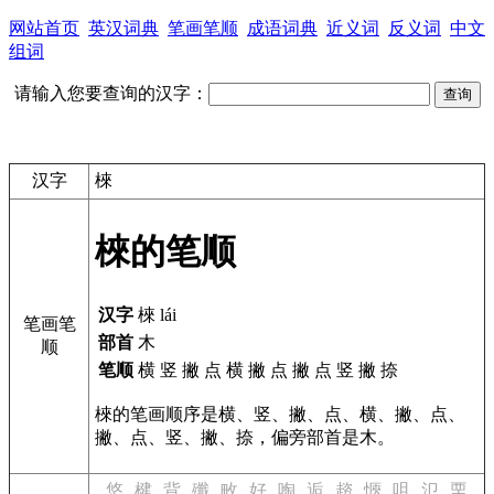
网站首页
英汉词典
笔画笔顺
成语词典
近义词
反义词
中文
组词
请输入您要查询的汉字：
汉字
棶
棶的笔顺
汉字
棶 lái
笔画笔
部首
木
顺
笔顺
横 竖 撇 点 横 撇 点 撇 点 竖 撇 捺
棶的笔画顺序是横、竖、撇、点、横、撇、点、
撇、点、竖、撇、捺，偏旁部首是木。
悠
楗
背
殲
畋
好
啕
逅
趦
愜
咀
氾
垔