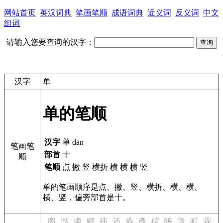
网站首页
英汉词典
笔画笔顺
成语词典
近义词
反义词
中文
组词
请输入您要查询的汉字：
汉字
单
单的笔顺
汉字
单 dān
笔画笔
部首
十
顺
笔顺
点 撇 竖 横折 横 横 横 竖
单的笔画顺序是点、撇、竖、横折、横、横、
横、竖，偏旁部首是十。
啇
湉
嶙
鯉
祎
还
淼
彥
碹
鴟
賃
町
霖