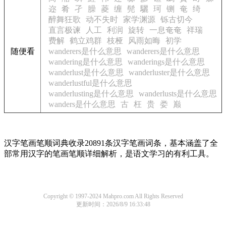
迩
肴
孑
臊
菱
缠
髡
驪
珂
铡
奄
绮
醉舞狂歌
动不失时
家学渊源
铄古切今
直言极谏
人工
利润
旋转
一息奄奄
祥瑞
费解
鹤立鸡群
枝桠
风雨如晦
初学
随便看
wanderers是什么意思
wanderers是什么意思
wandering是什么意思
wanderings是什么意思
wanderlust是什么意思
wanderluster是什么意思
wanderlustful是什么意思
wanderlusting是什么意思
wanderlusts是什么意思
wanders是什么意思
古
枉
贵
娄
巅
汉字笔画笔顺词典收录20891条汉字笔画词条，基本涵盖了全
部常用汉字的笔画笔顺详细解析，是语文学习的有利工具。
Copyright © 1997-2024 Mahpro.com All Rights Reserved
更新时间：2026/8/9 16:33:48