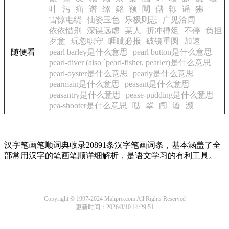
叶
污
疝
谱
缧
銘
额
闡
儲
轹
谣
狒
雷惊电绕
仙姿玉色
乐极则悲
广见洽闻
依依惜别
深谋远虑
某人
折冲樽俎
不停
负担
歹意
玩忽职守
睚眦必报
破镜重圆
加速
随便看
pearl barley是什么意思
pearl button是什么意思
pearl-diver (also `pearl-fisher, pearler)是什么意思
pearl-oyster是什么意思
pearly是什么意思
pearmain是什么意思
peasant是什么意思
peasantry是什么意思
pease-pudding是什么意思
pea-shooter是什么意思
哒
翠
闯
谱
濒
汉字笔画笔顺词典收录20891条汉字笔画词条，基本涵盖了全
部常用汉字的笔画笔顺详细解析，是语文学习的有利工具。
Copyright © 1997-2024 Mahpro.com All Rights Reserved
更新时间：2026/8/10 14:29:51