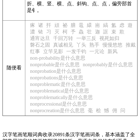
折、横、竖、横、点、斜钩、点、点，偏旁部首
是钅。
瘃
诸
扦
頑
祕
膳
鼂
繯
耑
縞
氳
虑
遊
濃
铱
习
灭
柯
予
鱻
壮
迦
誆
束
欺
通宵达旦
千回万转
一举三反
视死如归
磐石之固
真诚相见
丫头
熟手
慢慢悠悠
推戴
红事
立竿见影
一发千钧
一元论
新风
non-probability是什么意思
nonprobable是什么意思
nonprobably是什么意思
随便看
nonprobation是什么意思
nonprobations是什么意思
nonproblematic是什么意思
nonproblematical是什么意思
nonproblematically是什么意思
nonprocessional是什么意思
nonprocreation是什么意思
毫
桧
憾
佣
问
汉字笔画笔顺词典收录20891条汉字笔画词条，基本涵盖了全