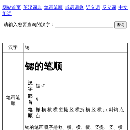
网站首页
英汉词典
笔画笔顺
成语词典
近义词
反义词
中文
组词
请输入您要查询的汉字：
汉字
锶
锶的笔顺
汉
锶 sī
字
部
笔画笔
钅
首
顺
笔
撇 横 横 横 竖提 竖 横折 横 竖 横 点 斜钩 点
顺
点
锶的笔画顺序是撇、横、横、横、竖提、竖、横