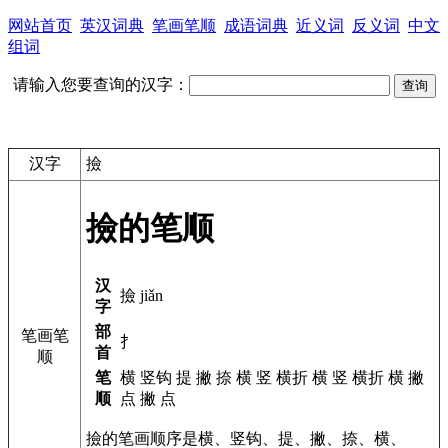
网站首页
英汉词典
笔画笔顺
成语词典
近义词
反义词
中文
组词
请输入您要查询的汉字：
汉字
撿
撿的笔顺
汉
撿 jiǎn
字
部
笔画笔
扌
首
顺
笔
横 竖钩 提 撇 捺 横 竖 横折 横 竖 横折 横 撇
顺
点 撇 点
撿的笔画顺序是横、竖钩、提、撇、捺、横、