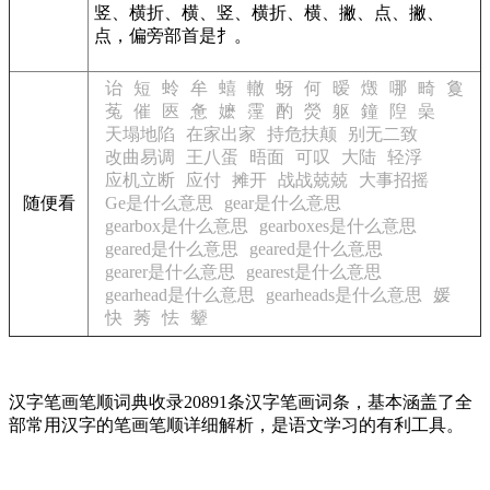
竖、横折、横、竖、横折、横、撇、点、撇、
点，偏旁部首是扌。
诒
短
蛉
牟
蟢
轍
蚜
何
暧
燬
哪
畸
敻
菟
催
匧
惫
嬷
霪
酌
熒
躯
鐘
隉
喿
天塌地陷
在家出家
持危扶颠
别无二致
改曲易调
王八蛋
晤面
可叹
大陆
轻浮
应机立断
应付
摊开
战战兢兢
大事招摇
随便看
Ge是什么意思
gear是什么意思
gearbox是什么意思
gearboxes是什么意思
geared是什么意思
geared是什么意思
gearer是什么意思
gearest是什么意思
gearhead是什么意思
gearheads是什么意思
媛
快
莠
怯
颦
汉字笔画笔顺词典收录20891条汉字笔画词条，基本涵盖了全
部常用汉字的笔画笔顺详细解析，是语文学习的有利工具。