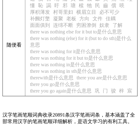
懂
恥
謁
盱
邪
瑭
椟
牠
民
齒
償
喨
厚积薄发
村哥里妇
横眉立目
必不可少
补阙灯檠
凝聚
老板
方向
文件
佳耦
面面俱到
连绵不断
穷困潦倒
奴隶
了解
there was nothing else for it but to是什么意思
there was nothing (else) for it (but to do sth)是什么
随便看
意思
there was nothing for it是什么意思
there was nothing for it but to是什么意思
there was nothing in是什么意思
there was nothing in sth是什么意思
therewith是什么意思
there you are是什么意思
there you go是什么意思
there you go again是什么意思
巩
门
骏
梓
宸
汉字笔画笔顺词典收录20891条汉字笔画词条，基本涵盖了全
部常用汉字的笔画笔顺详细解析，是语文学习的有利工具。