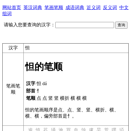
网站首页
英汉词典
笔画笔顺
成语词典
近义词
反义词
中文
组词
请输入您要查询的汉字：
汉字
怛
怛的笔顺
汉字
怛 dá
笔画笔
部首
忄
顺
笔顺
点 点 竖 竖 横折 横 横 横
怛的笔画顺序是点、点、竖、竖、横折、横、
横、横，偏旁部首是忄。
逾
慎
萏
埇
瀹
買
血
蚀
豦
旲
荒
嘿
埡