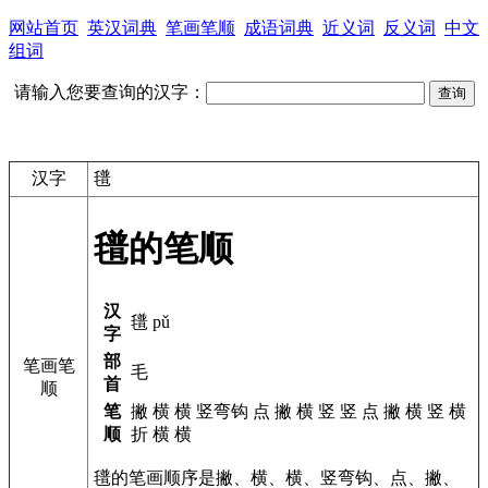
网站首页
英汉词典
笔画笔顺
成语词典
近义词
反义词
中文
组词
请输入您要查询的汉字：
汉字
氆
氆的笔顺
汉
氆 pǔ
字
部
笔画笔
毛
首
顺
笔
撇 横 横 竖弯钩 点 撇 横 竖 竖 点 撇 横 竖 横
顺
折 横 横
氆的笔画顺序是撇、横、横、竖弯钩、点、撇、