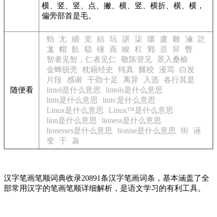
横、竖、竖、点、撇、横、竖、横折、横、横，
偏旁部首是毛。
勁
尢
續
党
結
玩
諶
柒
辍
盧
雛
滷
訖
尨
帽
飢
聪
锤
蕘
睃
杠
鄋
亘
舁
瞥
智者见智，仁者见仁
敬陈管见
景入桑榆
金蝉脱壳
枕籍经史
纯真
雠校
漫骂
白发
片段
感谢
干劲十足
离异
入选
各行其是
随便看
lintol是什么意思
lintols是什么意思
lints是什么意思
lints'是什么意思
Linux是什么意思
Linux™是什么意思
lion是什么意思
lioness是什么意思
lionesses是什么意思
lionise是什么意思
街
诬
变
于
袅
汉字笔画笔顺词典收录20891条汉字笔画词条，基本涵盖了全
部常用汉字的笔画笔顺详细解析，是语文学习的有利工具。